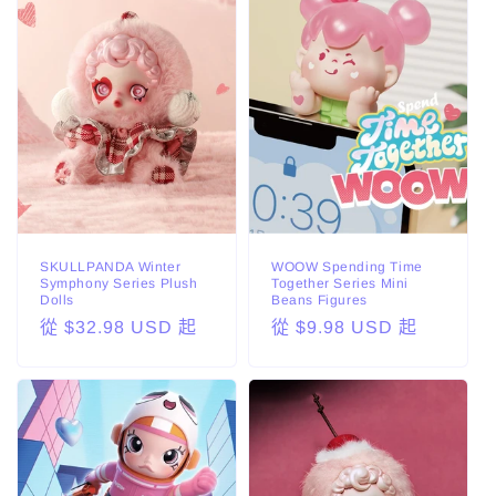
SKULLPANDA Winter
WOOW Spending Time
Symphony Series Plush
Together Series Mini
Dolls
Beans Figures
定
從 $32.98 USD 起
定
從 $9.98 USD 起
價
價