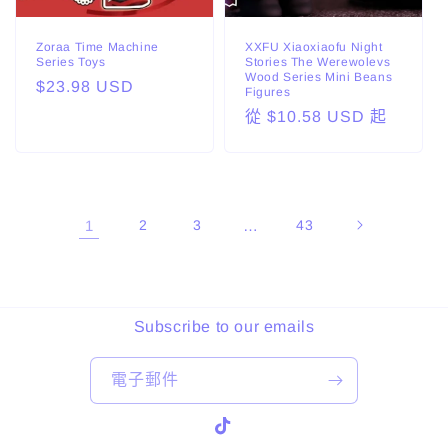
Zoraa Time Machine
XXFU Xiaoxiaofu Night
Series Toys
Stories The Werewolevs
Wood Series Mini Beans
定
$23.98 USD
Figures
價
定
從 $10.58 USD 起
價
1
2
3
…
43
Subscribe to our emails
電子郵件
TikTok