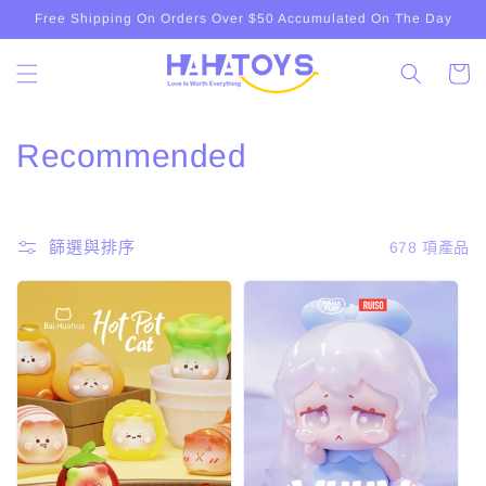
跳至內
Free Shipping On Orders Over $50 Accumulated On The Day
容
購
物
車
商
Recommended
品
系
篩選與排序
678 項產品
列
: