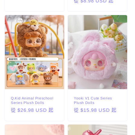
定
從 $8.98 USD 起
價
價
Q.Kid Animal Preschool
Yooki V1 Cute Series
Series Plush Dolls
Plush Dolls
定
從 $26.98 USD 起
定
從 $15.98 USD 起
價
價