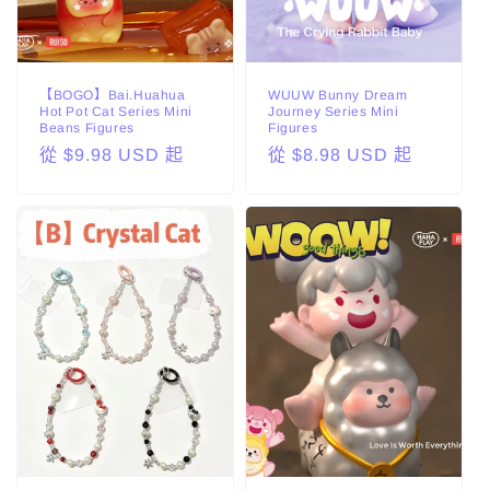
【BOGO】Bai.Huahua
WUUW Bunny Dream
Hot Pot Cat Series Mini
Journey Series Mini
Beans Figures
Figures
定
從 $9.98 USD 起
定
從 $8.98 USD 起
價
價