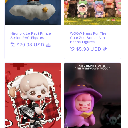
Hirono x Le Petit Prince
WOOW Hugs For The
Series PVC Figures
Cute Zoo Series Mini
Beans Figures
定
從 $20.98 USD 起
定
從 $5.98 USD 起
價
價