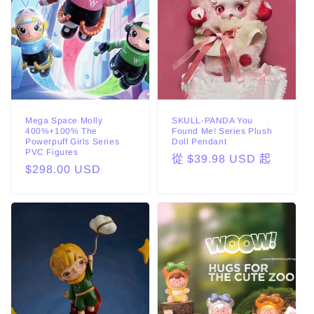
Mega Space Molly
SKULL-PANDA You
400%+100% The
Found Me! Series Plush
Powerpuff Girls Series
Doll Pendant
PVC Figures
定
從 $39.98 USD 起
定
$298.00 USD
價
價