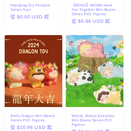
Hahaplay Diy Pendant
【BOGO】WOOW Have
Series Toys
Fun Together Mini Beans
Series PVC Figures
定
從 $0.00 USD 起
定
從 $5.98 USD 起
價
價
Amlls Dragon Mini Beans
Wendy Sleepy Everyday
Series PVC Figures
Mini Beans Series PVC
Figures
定
從 $10.98 USD 起